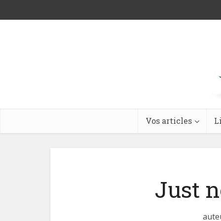
Vos articles
L
Just n
aute