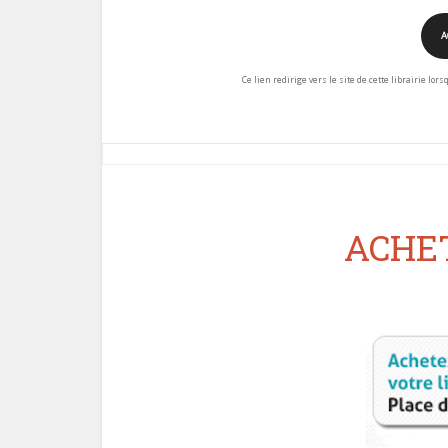
A
Ce lien redirige vers le site de cette librairie lor
ACHET