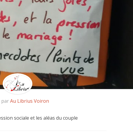
é par
Au Librius Voiron
sion sociale et les aléas du couple