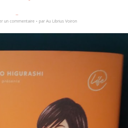
...
er un commentaire
par
Au Librius Voiron