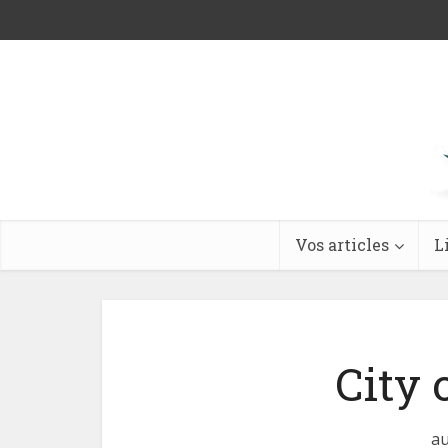
Vos articles
L
City
au