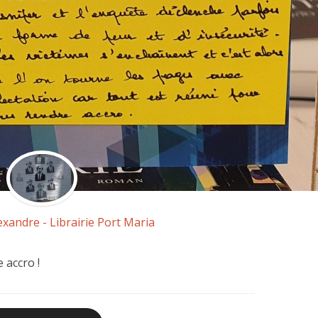
exandre - Librairie Port Maria
 accro !