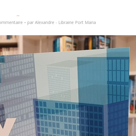
...
commentaire
par
Alexandre - Librairie Port Maria