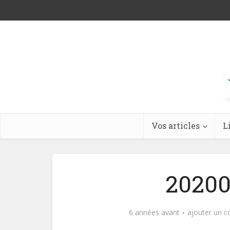
Vos articles
L
20200
6 années avant
ajouter un 