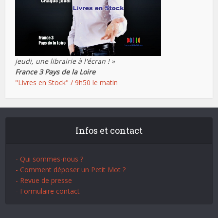
jeudi, une librairie à l'écran ! »
France 3 Pays de la Loire
"Livres en Stock" / 9h50 le matin
Infos et contact
- Qui sommes-nous ?
- Comment déposer un Petit Mot ?
- Revue de presse
- Formulaire contact