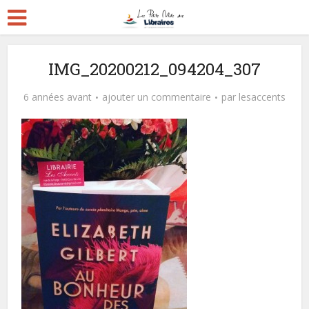
IMG_20200212_094204_307
6 années avant
ajouter un commentaire
par
lesaccents