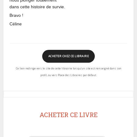
nous plonger totalement
dans cette histoire de survie.
Bravo !
Céline
ACHETER CHEZ CE LIBRAIRE
Ce lien redirige vers le site de cette librairie lorsqu’un site est renseigné dans son
profil, ou vers Place des Libraires par défaut.
ACHETER CE LIVRE