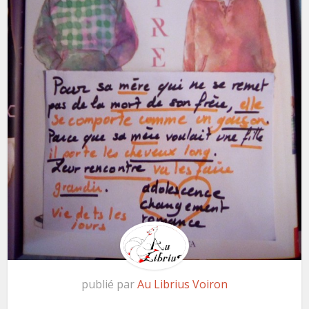
publié par
Au Librius Voiron