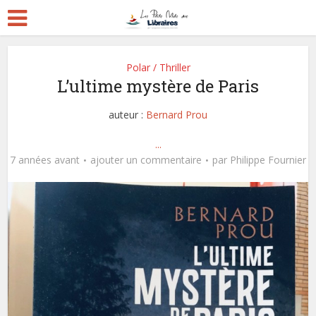
Polar / Thriller
L’ultime mystère de Paris
auteur :
Bernard Prou
...
7 années avant
ajouter un commentaire
par
Philippe Fournier