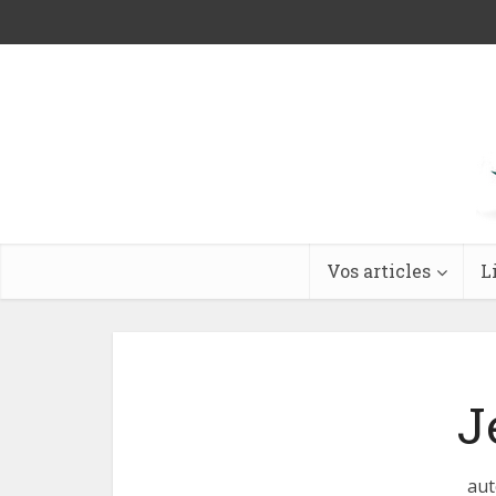
Vos articles
L
J
aut