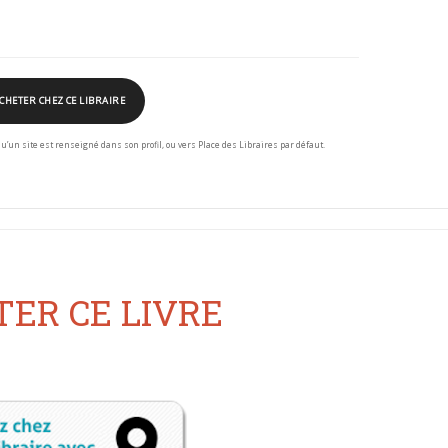
CHETER CHEZ CE LIBRAIRE
squ’un site est renseigné dans son profil, ou vers Place des Libraires par défaut.
ER CE LIVRE