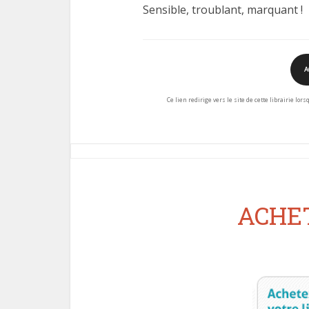
Sensible, troublant, marquant !
A
Ce lien redirige vers le site de cette librairie lor
ACHET