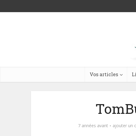
Vos articles
L
TomBu
7 années avant
ajouter un