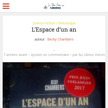
Science fiction / fantastique
L’Espace d’un an
auteur :
Becky Chambers
...
7 années avant
ajouter un commentaire
par
Au Librius Voiron