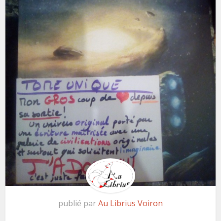
publié par
Au Librius Voiron