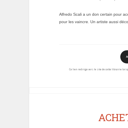
Alfredo Scali a un don certain pour acc
pour les vaincre. Un artiste aussi déc
A
Ce lien redirige vers le site de cette librairie lor
ACHET