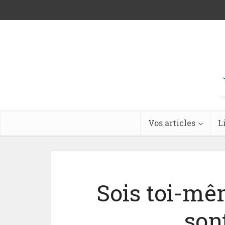
Vos articles
L
Sois toi-mêm
sont