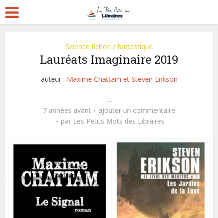
Science fiction / fantastique
Lauréats Imaginaire 2019
auteur :
Maxime Chattam et Steven Erikson
...
7 années avant
ajouter un commentaire
par
Les Petits Mots des Libraires