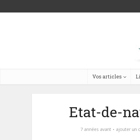
Vos articles
L
Etat-de-n
7 années avant
ajouter un