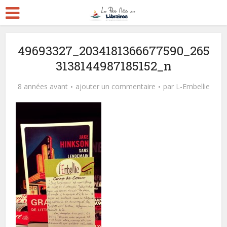
49693327_2034181366677590_265
3138144987185152_n
8 années avant
ajouter un commentaire
par
L-Embellie