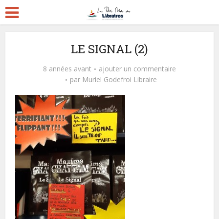
LE SIGNAL (2)
8 années avant
ajouter un commentaire
par
Muriel Godefroi Libraire