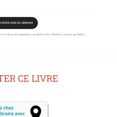
CHETER CHEZ CE LIBRAIRE
squ’un site est renseigné dans son profil, ou vers Place des Libraires par défaut.
ER CE LIVRE