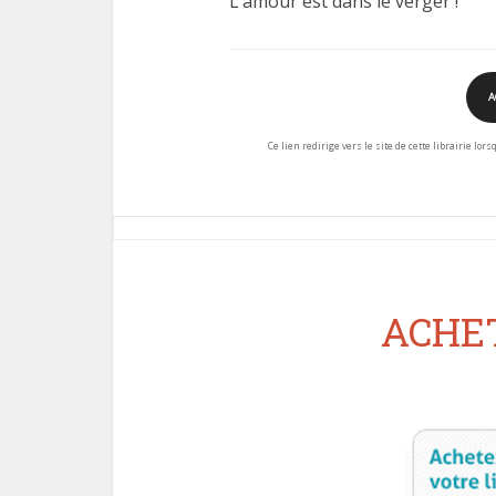
L’amour est dans le verger !
A
Ce lien redirige vers le site de cette librairie lor
ACHET