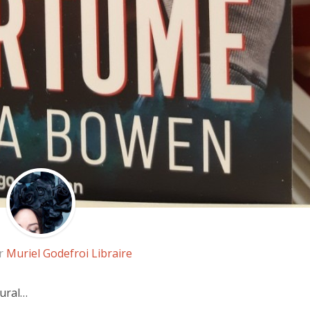
ar
Muriel Godefroi Libraire
rural…