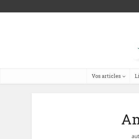
Vos articles
L
A
aut