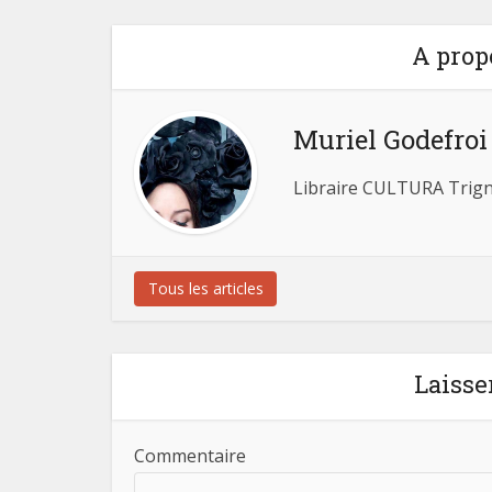
A prop
Muriel Godefroi
Libraire CULTURA Trign
Tous les articles
Laisse
Commentaire