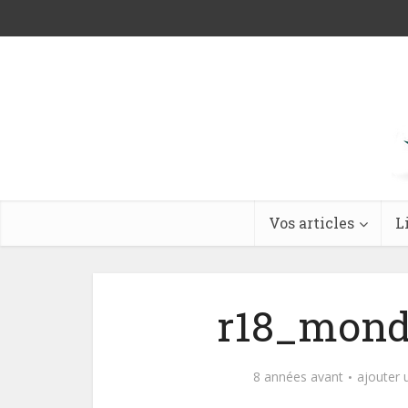
Vos articles
L
r18_mond
8 années avant
ajouter