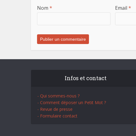
Nom
*
Email
*
Infos et contact
- Qui sommes-nous ?
- Comment déposer un Petit Mot ?
- Revue de presse
- Formulaire contact