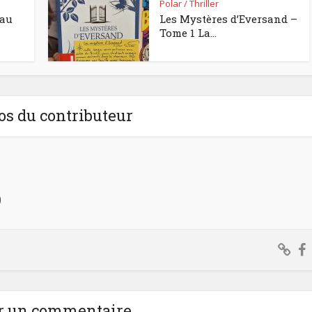
Polar / Thriller
eau
Les Mystères d’Eversand –
Tome 1 La...
os du contributeur
)
r un commentaire