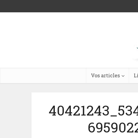
Vos articles
L
40421243_53
695902