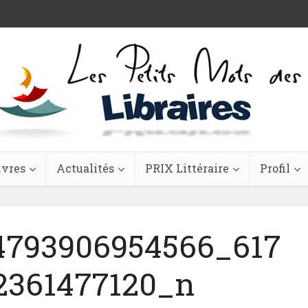
ivres
Actualités
PRIX Littéraire
Profil
4793906954566_617
2361477120_n