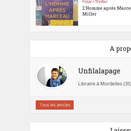
Polar / Thriller
L’Homme après Marc
Miller
A prop
Unfilalapage
Libraire à Mordelles (35
Tous les articles
Laisse