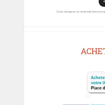
A
Ce lien redirige vers le site de cette librairie lor
ACHET