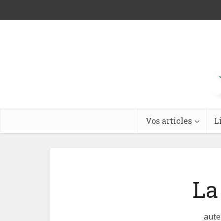
Vos articles
L
La
aute