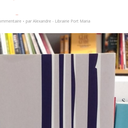
...
commentaire
par
Alexandre - Librairie Port Maria