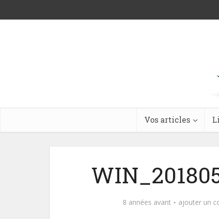
Vos articles
L
WIN_201805
8 années avant
ajouter un 