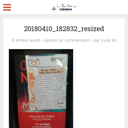
20180410_182832_resized
8 années avant
ajouter un commentaire
par
Lucie M.