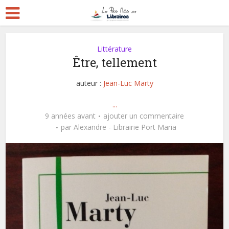
Littérature
Être, tellement
auteur :
Jean-Luc Marty
...
9 années avant
ajouter un commentaire
par
Alexandre - Librairie Port Maria