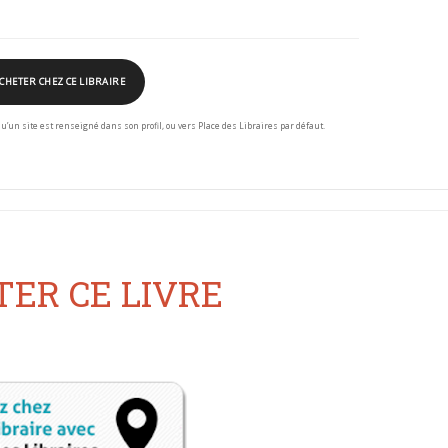
CHETER CHEZ CE LIBRAIRE
squ’un site est renseigné dans son profil, ou vers Place des Libraires par défaut.
ER CE LIVRE