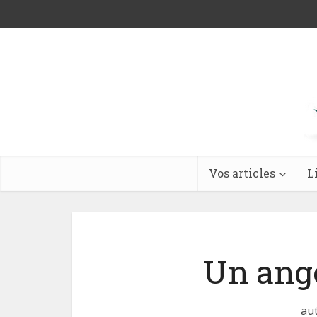
Vos articles
L
Un ange
aut