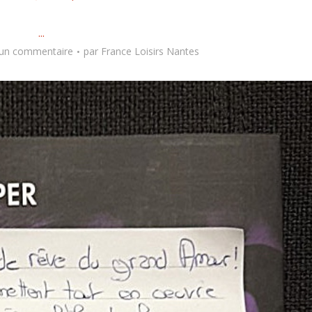
...
 un commentaire
par
France Loisirs Nantes