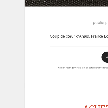
publié 
Coup de cœur d’Anaïs, France Lo
A
Ce lien redirige vers le site de cette librairie lor