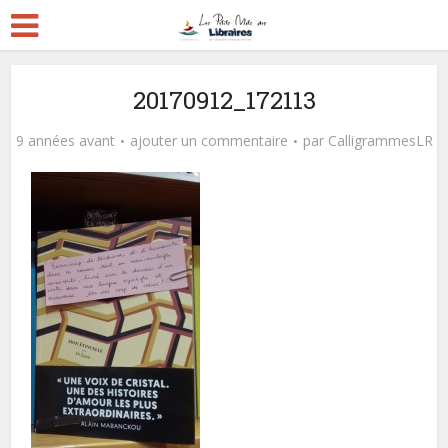
20170912_172113
9 années avant
ajouter un commentaire
par
CalligrammesLR