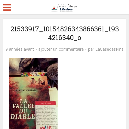
21533917_10154826343866361_193
4216340_o
9 années avant
ajouter un commentaire
par
LaCasedesPins