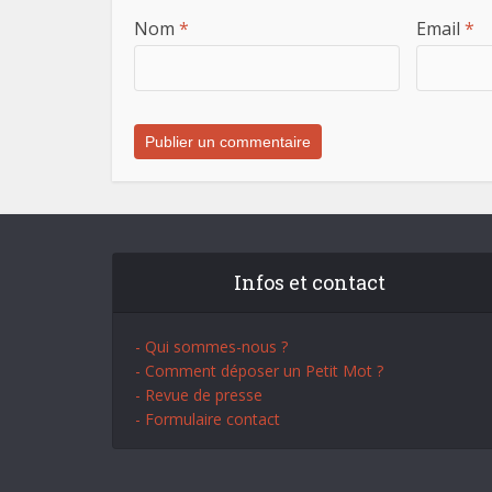
Nom
*
Email
*
Infos et contact
- Qui sommes-nous ?
- Comment déposer un Petit Mot ?
- Revue de presse
- Formulaire contact