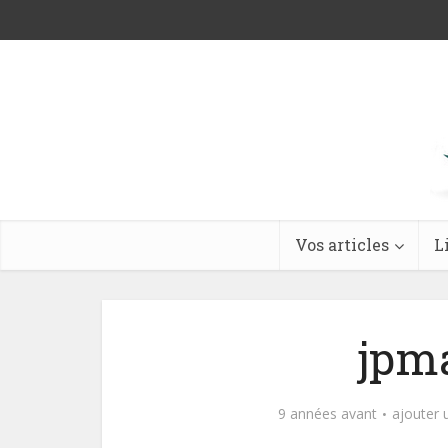
Vos articles
L
jpm
9 années avant
ajouter