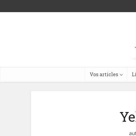
Vos articles
L
Ye
aut