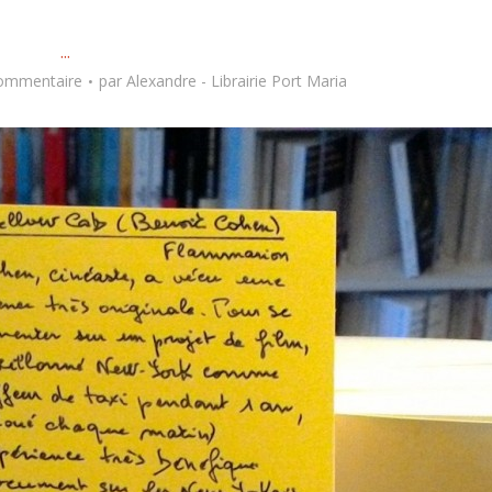
...
commentaire
par
Alexandre - Librairie Port Maria