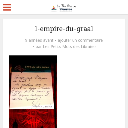
l-empire-du-graal
9 années avant
ajouter un commentaire
par
Les Petits Mots des Libraires