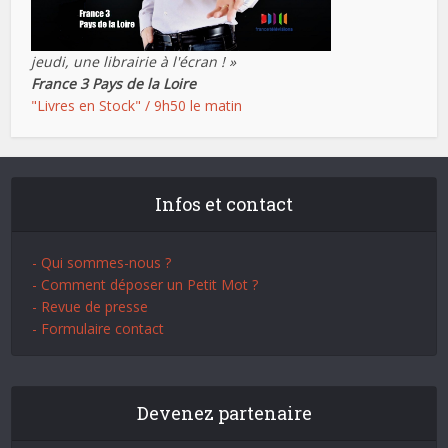
jeudi, une librairie à l'écran ! »
France 3 Pays de la Loire
"Livres en Stock" / 9h50 le matin
Infos et contact
- Qui sommes-nous ?
- Comment déposer un Petit Mot ?
- Revue de presse
- Formulaire contact
Devenez partenaire