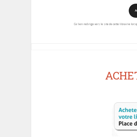
A
Ce lien redirige vers le site de cette librairie lor
ACHET