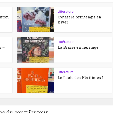
Littérature
ckton
C’était le printemps en
hiver
Littérature
s –
La Braise en héritage
Littérature
Le Pacte des Héritières 1
os du contributeur