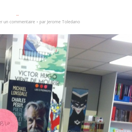
...
er un commentaire
par
Jerome Toledano