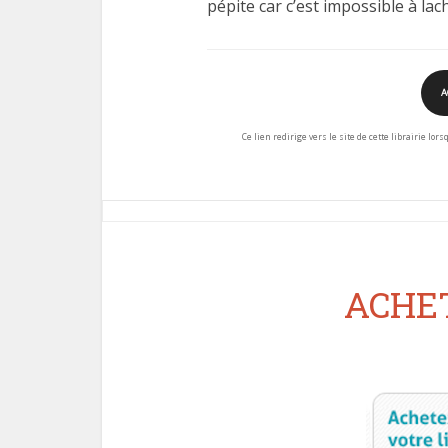
pépite car c’est impossible à lach
A
Ce lien redirige vers le site de cette librairie lor
ACHET