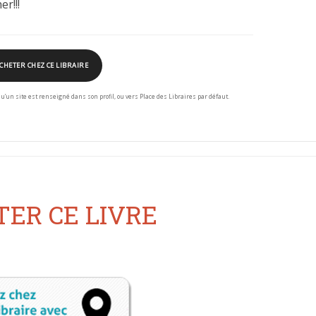
er!!!
CHETER CHEZ CE LIBRAIRE
squ’un site est renseigné dans son profil, ou vers Place des Libraires par défaut.
ER CE LIVRE