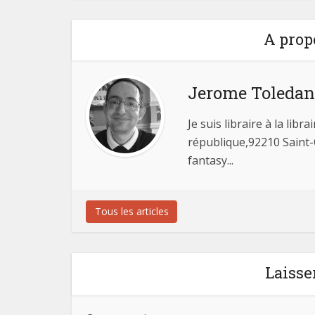
A prop
Jerome Toleda
Je suis libraire à la li
république,92210 Saint-C
fantasy...
Tous les articles
Laisse