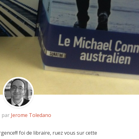
é par
Jerome Toledano
rgence!!! foi de libraire, ruez vous sur cette