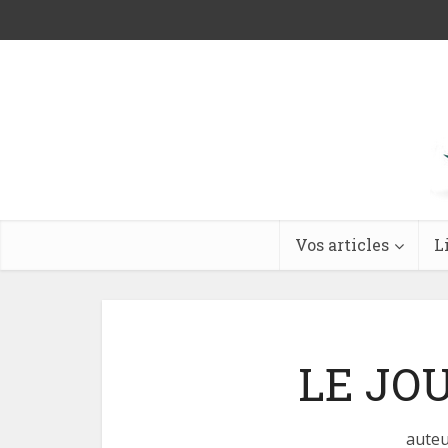
Vos articles
L
LE JO
auteu