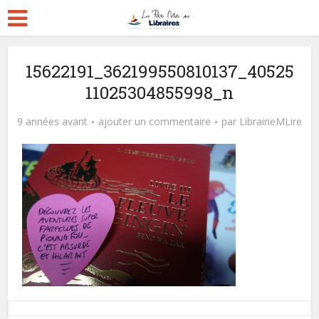
15622191_362199550810137_40525
11025304855998_n
9 années avant
ajouter un commentaire
par
LibrairieMLire