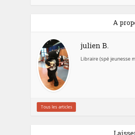
A prop
julien B.
Libraire (spé jeunesse m
Tous les articles
Laisse