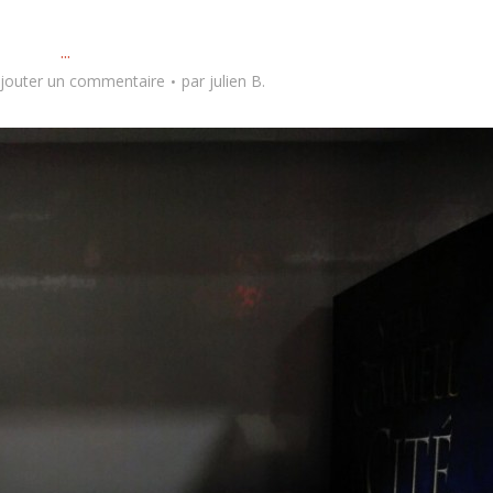
...
jouter un commentaire
par
julien B.