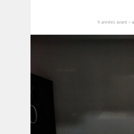
9 années avant
a