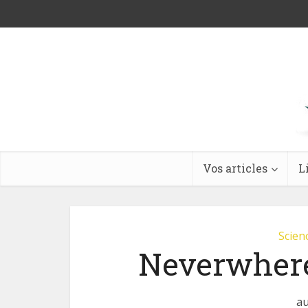
Vos articles
L
Scienc
Neverwhere
au