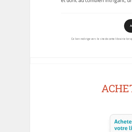
et donc au combien intrigant, un
A
Ce lien redirige vers le site de cette librairie lor
ACHET