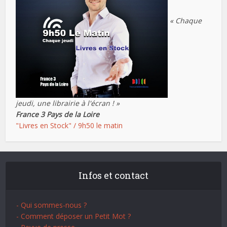
« Chaque
jeudi, une librairie à l'écran ! »
France 3 Pays de la Loire
"Livres en Stock" / 9h50 le matin
Infos et contact
- Qui sommes-nous ?
- Comment déposer un Petit Mot ?