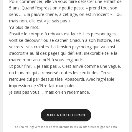
Pour commencer, elle va vous faire détester une enfant de
5 ans. Quand l’expression « petite peste » prend tout son
sens … « la pauvre chérie, à cet âge, on est innocent « …oui
mais non, elle est « je sais pas ».
Y’a plus de mot…
Ensuite le compte à rebours est lancé. Les personnages
vont se découvrir ou se cacher. Chacun a son histoire, ses
secrets…ses craintes. La tension psychologique va ainsi
s’accroitre au fil des pages qui défilent, inexorable telle la
marée montante prêt à vous engloutir.
Et pour finir, « je sais pas ». C’est arrivé comme une vague,
un tsunami qui a renversé toutes les certitudes. On se
retrouve cul par-dessus tête. Abasourdi. Avec l’agréable
impression de s’être fait manipuler.
Je sais pas vous…. mais on en redemande.
ACHETER CHEZ CE LIBRAIRE
Ce lien redirige vers le site de cette librairie lorsqu’un site est renseigné dans son