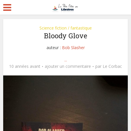
Science fiction / fantastique
Bloody Glove
auteur :
Bob Slasher
...
10 années avant
ajouter un commentaire
par
Le Corbac