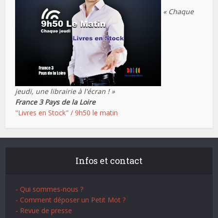
« Chaque
jeudi, une librairie à l'écran ! »
France 3 Pays de la Loire
"Livres en Stock" / 9h50 le matin
Infos et contact
- Qui sommes-nous ?
- Comment déposer un Petit Mot ?
- Revue de presse