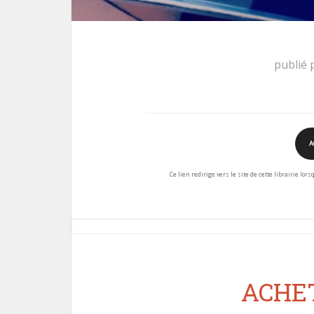
publié 
A
Ce lien redirige vers le site de cette librairie lor
ACHET