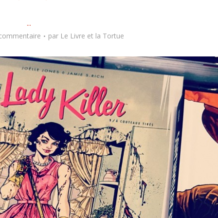
...
 commentaire
par
Le Livre et la Tortue