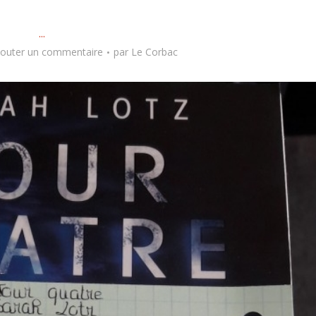
...
jouter un commentaire
par
Le Corbac