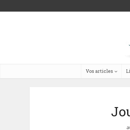
Vos articles
L
Jo
a