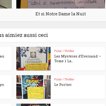
Et si Notre Dame la Nuit
us aimiez aussi ceci
Polar / Thriller
eau
Les Mystères d’Eversand –
Tome 1 La...
Polar / Thriller
kyo
Le Portier