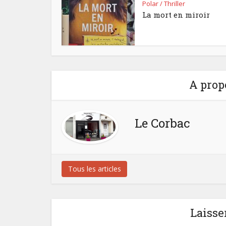
Polar / Thriller
La mort en miroir
A prop
Le Corbac
Tous les articles
Laisse