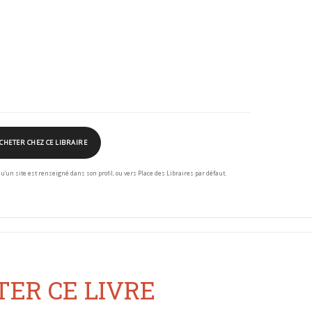
CHETER CHEZ CE LIBRAIRE
squ’un site est renseigné dans son profil, ou vers Place des Libraires par défaut.
ER CE LIVRE