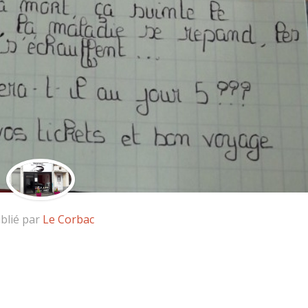
blié par
Le Corbac