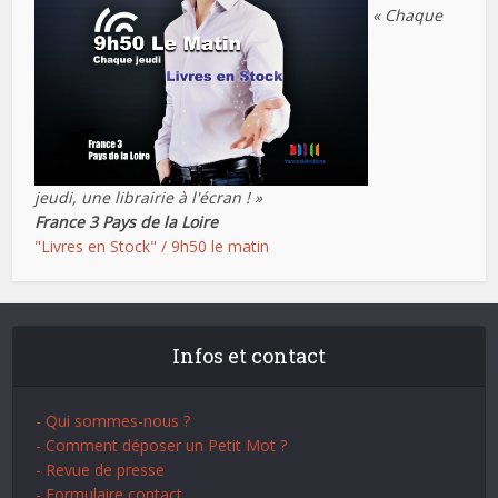
« Chaque
jeudi, une librairie à l'écran ! »
France 3 Pays de la Loire
"Livres en Stock" / 9h50 le matin
Infos et contact
- Qui sommes-nous ?
- Comment déposer un Petit Mot ?
- Revue de presse
- Formulaire contact