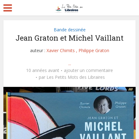
Bande dessinée
Jean Graton et Michel Vaillant
auteur :
Xavier Chimits , Philippe Graton
...
10 années avant
ajouter un commentaire
par
Les Petits Mots des Libraires