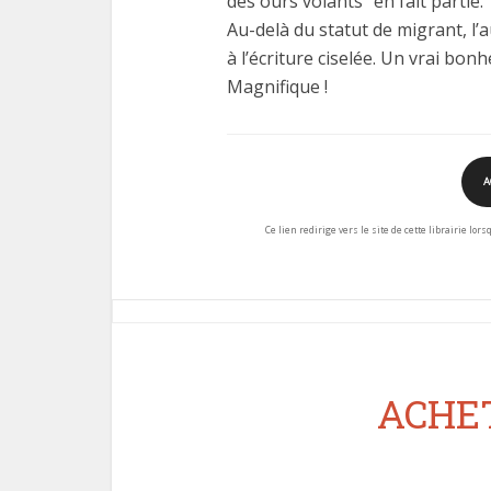
des ours volants” en fait partie.
Au-delà du statut de migrant, l’
à l’écriture ciselée. Un vrai bonh
Magnifique !
A
Ce lien redirige vers le site de cette librairie lor
ACHET