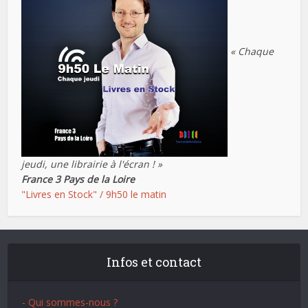
« Chaque
jeudi, une librairie à l'écran ! »
France 3 Pays de la Loire
"Livres en Stock" / 9h50 le matin
Infos et contact
- Qui sommes-nous ?