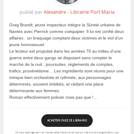
publié par
Alexandre - Librairie Port Maria
Greg Brandt, jeune inspecteur intègre la Sûreté urbaine de
Nantes avec Pierrick comme coéquipier. Il lui est confié deux
affaires : un braquage comptant deux victimes et le viol d’un
jeune homosexuel.
Le lecteur est propulsé dans les années 70 au milieu d’une
guerre entre deux gangs se disputant sans compter le
marché de la nuit ; poursuites, règlements de comptes,
trafics, proxénétisme… Les ingrédients sont réunis pour une
intrique bien orchestrée et rythmée, aux personnages
déterminés, souvent imbibés, et cédant une place
déterminante aux femmes.
Roman effectivement policier mais pas que !…
ACHETER CHEZ CE LIBRAIRE
Ce lien redirige vers le site de cette librairie lorsqu’un site est renseigné dans son