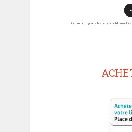
A
Ce lien redirige vers le site de cette librairie lor
ACHET