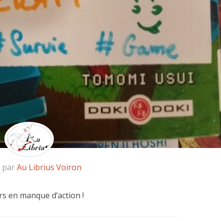
é par
Au Librius Voiron
rs en manque d’action !