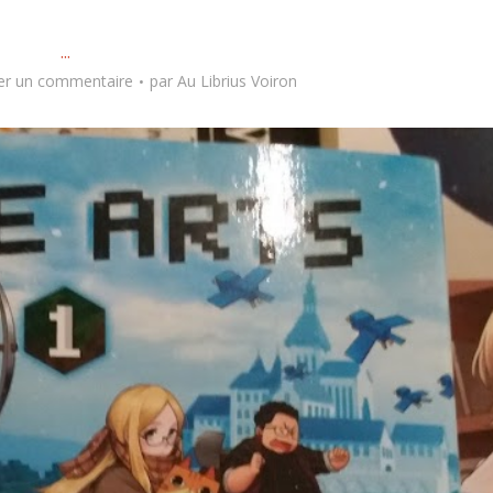
...
er un commentaire
par
Au Librius Voiron