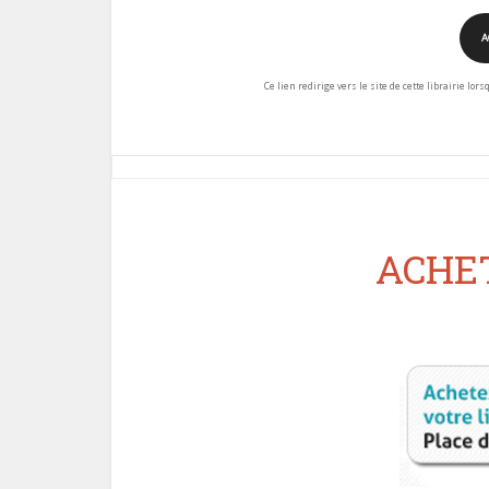
A
Ce lien redirige vers le site de cette librairie lor
ACHET