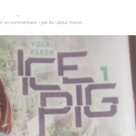
...
er un commentaire
par
Au Librius Voiron