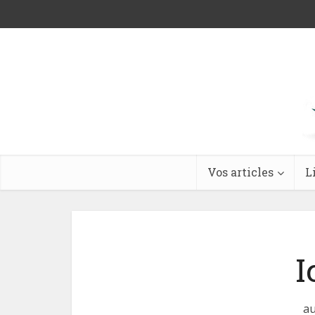
Vos articles
L
I
au