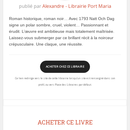
publié par
Alexandre - Librairie Port Maria
Roman historique, roman noir… Avec 1793 Natt Och Dag
signe un polar sombre, cruel, violent… Passionnant et
érudit. L’œuvre est ambitieuse mais totalement maîtrisée.
Laissez-vous submerger par ce brillant récit à la noirceur
crépusculaire. Une claque, une réussite.
ACHETER CHEZ CE LIBRAIRE
Ce lien redirige vers le site de cette librairie lorsqu’un site est renseigné dans son
profil, ou vers Place des Libraires par défaut.
ACHETER CE LIVRE