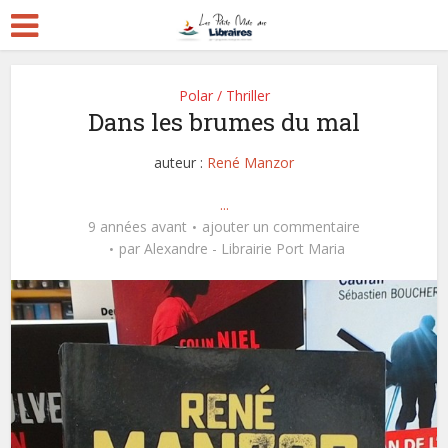
Polar / Thriller
Dans les brumes du mal
auteur :
René Manzor
...
9 années avant
ajouter un commentaire
par
Alexandre - Librairie Port Maria