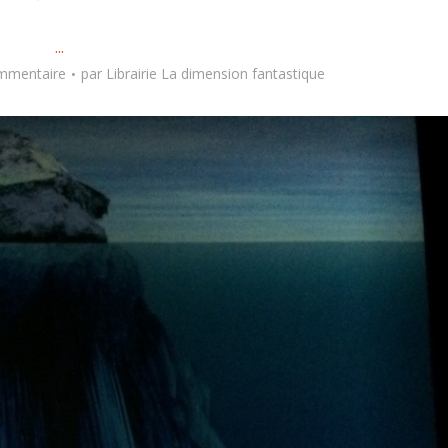
...
ommentaire
par
Librairie La dimension fantastique