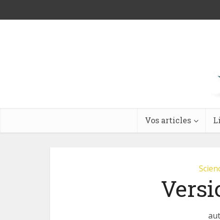
Vos articles
L
Scienc
Versio
aut